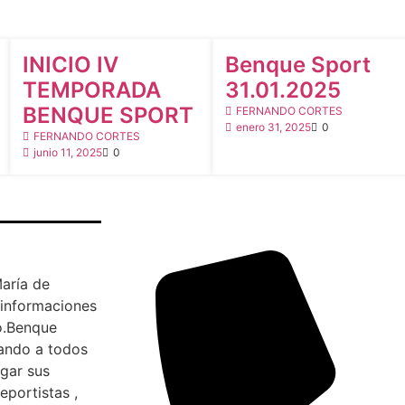
NOTICIAS POLIDEPORTIVAS
BOLETINES
INICIO IV
Benque Sport
TEMPORADA
31.01.2025
BENQUE SPORT
FERNANDO CORTES
enero 31, 2025
0
FERNANDO CORTES
junio 11, 2025
0
María de
e informaciones
io.Benque
tando a todos
lgar sus
eportistas ,